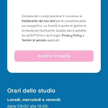
Compilando i campi presterai il consenso al
trattamento dei tuoi dati
per la creazione della
tua anagrafica. La finalità è quella di gestire le
richieste più facilmente. Questo sito è protetto
da reCAPTCHA e da Google.
Privacy Policy
e
Termini di servizio
applicati.
Inoltra richiesta
Orari dello studio
Lunedì, mercoledì e venerdì:
dalle 09:00 alle 19:00.