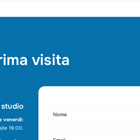
rima visita
 studio
e venerdì:
alle 19:00.