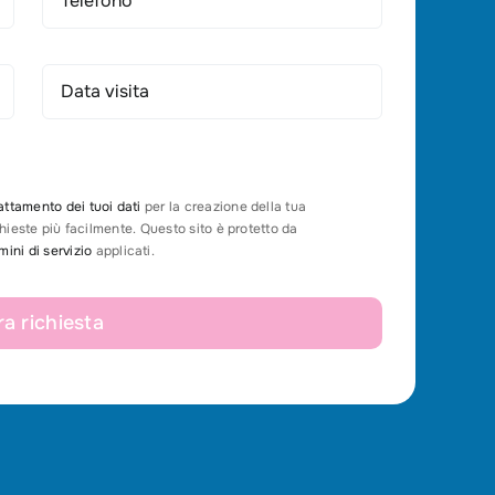
attamento dei tuoi dati
per la creazione della tua
ichieste più facilmente. Questo sito è protetto da
mini di servizio
applicati.
ra richiesta