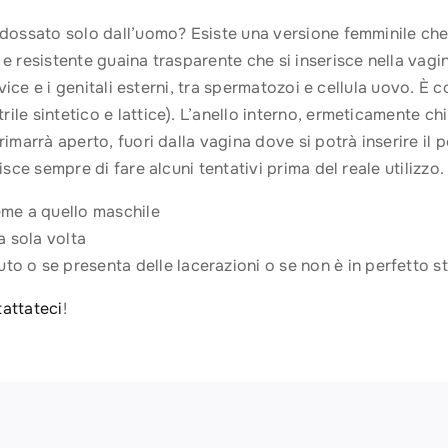
ndossato solo dall’uomo? Esiste una versione femminile che
 e resistente guaina trasparente che si inserisce nella vag
vice e i genitali esterni, tra spermatozoi e cellula uovo. È co
ile sintetico e lattice). L’anello interno, ermeticamente ch
rimarrà aperto, fuori dalla vagina dove si potrà inserire il 
isce sempre di fare alcuni tentativi prima del reale utilizzo
ieme a quello maschile
a sola volta
to o se presenta delle lacerazioni o se non è in perfetto s
attateci
!