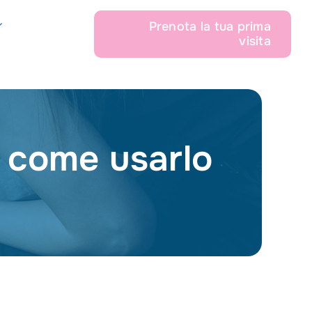
Prenota la tua prima
visita
e come usarlo