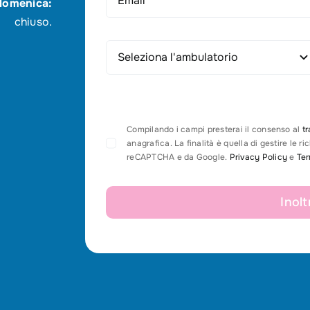
 domenica:
chiuso.
Compilando i campi presterai il consenso al
tr
anagrafica. La finalità è quella di gestire le r
reCAPTCHA e da Google.
Privacy Policy
e
Ter
Inolt