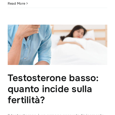
Frutta
Read More
secca:
alleata
della
fertilità
maschile
Testosterone basso:
quanto incide sulla
fertilità?