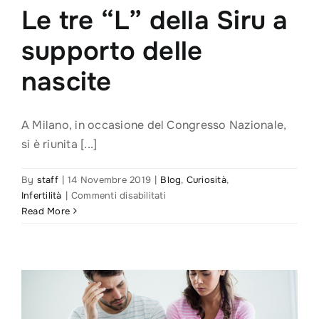
Le tre “L” della Siru a
supporto delle
nascite
A Milano, in occasione del Congresso Nazionale,
si è riunita [...]
By
staff
|
14 Novembre 2019
|
Blog
,
Curiosità
,
su
Infertilità
|
Commenti disabilitati
Le
Read More
tre
“L”
della
Siru
a
supporto