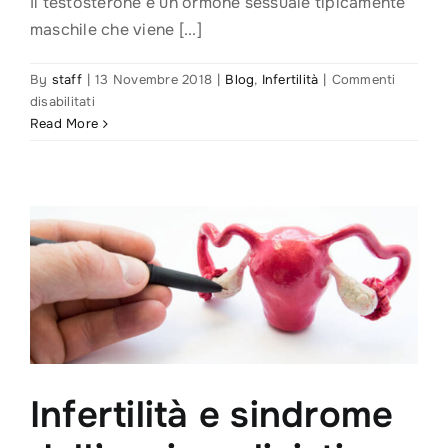
Il testosterone è un ormone sessuale tipicamente
maschile che viene [...]
By
staff
|
13 Novembre 2018
|
Blog
,
Infertilità
|
Commenti
su
disabilitati
Testosterone
Read More
basso:
quanto
incide
sulla
fertilità?
Infertilità e sindrome