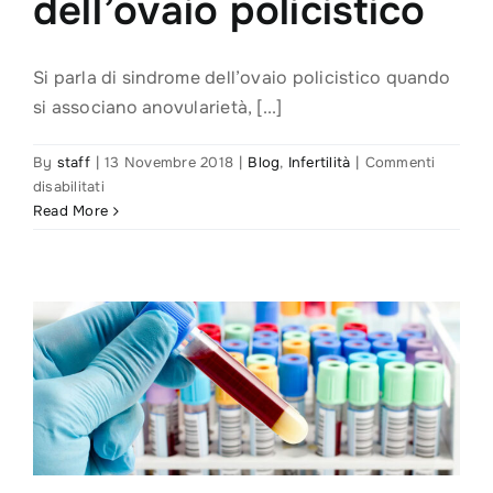
dell’ovaio policistico
Si parla di sindrome dell’ovaio policistico quando
si associano anovularietà, [...]
By
staff
|
13 Novembre 2018
|
Blog
,
Infertilità
|
Commenti
su
disabilitati
Infertilità
Read More
e
sindrome
dell’ovaio
policistico