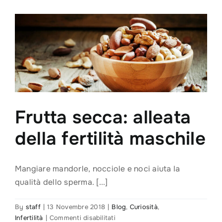
“Fertilità
Sostenibile”:
lo
studio
medico
Mousavi
era
presente
Frutta secca: alleata
della fertilità maschile
Mangiare mandorle, nocciole e noci aiuta la
qualità dello sperma. [...]
By
staff
|
13 Novembre 2018
|
Blog
,
Curiosità
,
su
Infertilità
|
Commenti disabilitati