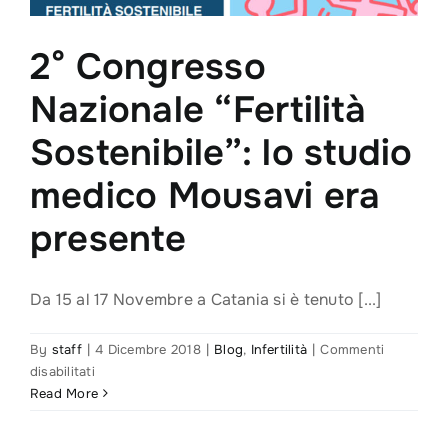
2° Congresso
Nazionale “Fertilità
Sostenibile”: lo studio
medico Mousavi era
presente
Da 15 al 17 Novembre a Catania si è tenuto [...]
By
staff
|
4 Dicembre 2018
|
Blog
,
Infertilità
|
Commenti
su
disabilitati
2°
Read More
Congresso
Nazionale