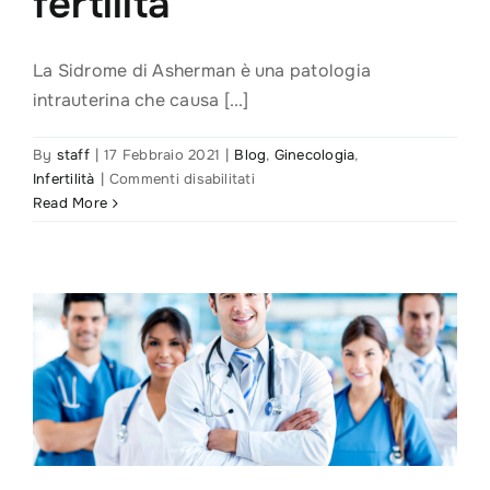
fertilità
La Sidrome di Asherman è una patologia
intrauterina che causa [...]
By
staff
|
17 Febbraio 2021
|
Blog
,
Ginecologia
,
su
Infertilità
|
Commenti disabilitati
Sindrome
Read More
di
Asherman:
la
patologia
intrauterina
che
grava
sulla
fertilità