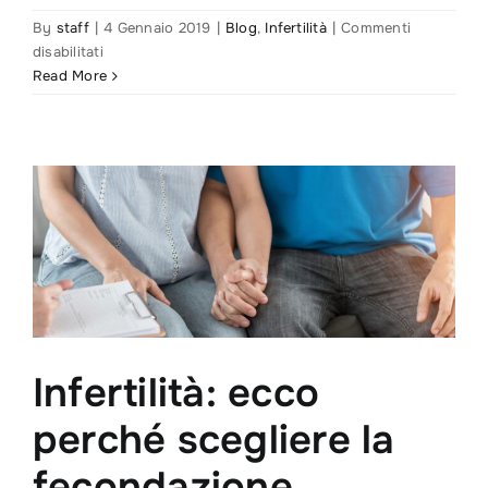
By
staff
|
4 Gennaio 2019
|
Blog
,
Infertilità
|
Commenti
su
disabilitati
Ovodonazione:
Read More
ovociti
freschi
o
congelati?
Infertilità: ecco
perché scegliere la
fecondazione