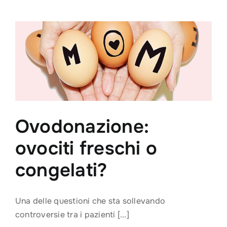
coppia:
ecco
le
cause
maschili
e
femminili
Ovodonazione:
ovociti freschi o
congelati?
Una delle questioni che sta sollevando
controversie tra i pazienti [...]