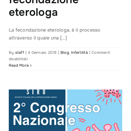
eterologa
La fecondazione eterologa, è il processo
attraverso il quale una [...]
By
staff
|
4 Gennaio 2019
|
Blog
,
Infertilità
|
Commenti
su
disabilitati
Infertilità:
Read More
ecco
perché
scegliere
la
fecondazione
eterologa