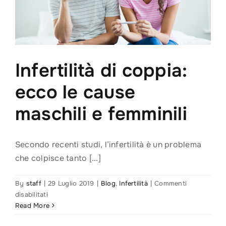
delle
nascite
Infertilità di coppia:
ecco le cause
maschili e femminili
Secondo recenti studi, l’infertilità è un problema
che colpisce tanto [...]
By
staff
|
29 Luglio 2019
|
Blog
,
Infertilità
|
Commenti
su
disabilitati
Infertilità
Read More
di